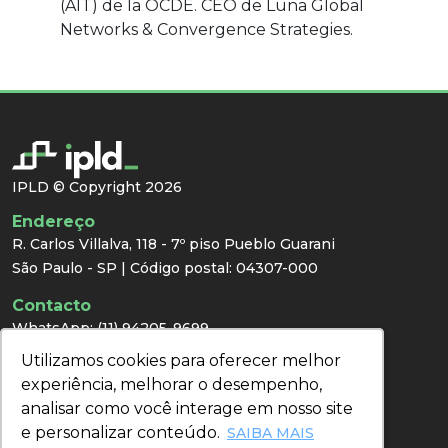
(AIT) de la OCDE. CEO de Luna Global
Networks & Convergence Strategies.
IPLD © Copyright 2026
Endereço
R. Carlos Villalva, 118 - 7º piso Pueblo Guarani
São Paulo - SP | Código postal: 04307-000
Contacto
WhatsApp:
(11) 94205-9699
E-mail:
congresso@ipld.com.br
Utilizamos cookies para oferecer melhor
Utilizamos cookies para oferecer melhor
Prensa
experiência, melhorar o desempenho,
experiência, melhorar o desempenho,
analisar como você interage em nosso site
analisar como você interage em nosso site
e personalizar conteúdo.
e personalizar conteúdo.
Redes Sociais
SAIBA MAIS
SAIBA MAIS