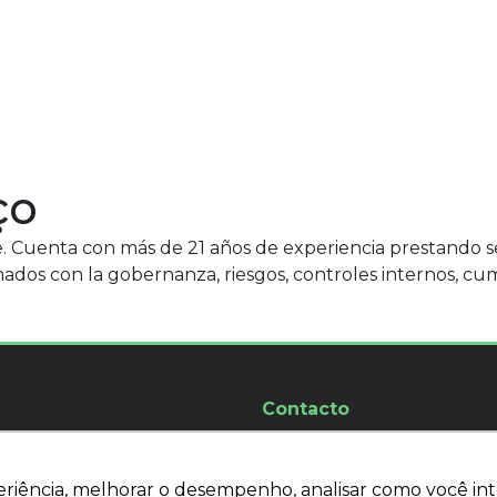
ço
e. Cuenta con más de 21 años de experiencia prestando ser
onados con la gobernanza, riesgos, controles internos, cu
Contacto
18 - 7º piso Pueblo Guarani
WhatsApp:
(11) 94205-9699
digo postal: 04307-000
E-mail:
congresso@ipld.com.
eriência, melhorar o desempenho, analisar como você int
eriência, melhorar o desempenho, analisar como você int