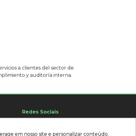
vicios a clientes del sector de
mplimiento y auditoría interna.
Redes Sociais
Siga nuestras redes sociales
br
erage em nosso site e personalizar conteúdo.
erage em nosso site e personalizar conteúdo.