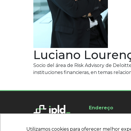
Luciano Louren
Socio del área de Risk Advisory de Deloitt
instituciones financieras, en temas relaci
Endereço
R. Carlos Villalva, 1
São Paulo - SP | Có
Utilizamos cookies para oferecer melhor exp
Utilizamos cookies para oferecer melhor exp