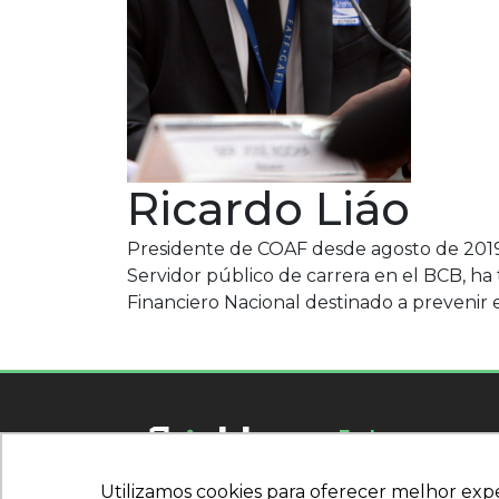
Ricardo Liáo
Presidente de COAF desde agosto de 2019,
Servidor público de carrera en el BCB, ha
Financiero Nacional destinado a prevenir e
Endereço
R. Carlos Villalva, 1
Utilizamos cookies para oferecer melhor exp
Utilizamos cookies para oferecer melhor exp