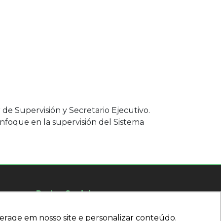
e Supervisión y Secretario Ejecutivo.
enfoque en la supervisión del Sistema
Redes Sociais
Siga nuestras redes sociales
erage em nosso site e personalizar conteúdo.
erage em nosso site e personalizar conteúdo.