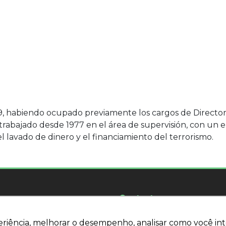
 habiendo ocupado previamente los cargos de Director d
 trabajado desde 1977 en el área de supervisión, con un 
l lavado de dinero y el financiamiento del terrorismo.
Contacto
18 - 7º piso Pueblo Guarani
WhatsApp:
(11) 94205-9699
eriência, melhorar o desempenho, analisar como você int
eriência, melhorar o desempenho, analisar como você int