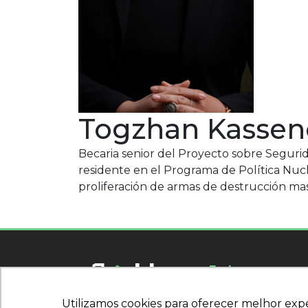
Togzhan Kassen
Becaria senior del Proyecto sobre Seguri
residente en el Programa de Política Nuc
proliferación de armas de destrucción mas
Endereço
R. Carlos Villalva, 1
Utilizamos cookies para oferecer melhor exp
Utilizamos cookies para oferecer melhor exp