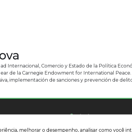
ova
dad Internacional, Comercio y Estado de la Política Eco
lear de la Carnegie Endowment for International Peace. 
iva, implementación de sanciones y prevención de delito
Contacto
18 - 7º piso Pueblo Guarani
WhatsApp:
(11) 94205-9699
eriência, melhorar o desempenho, analisar como você int
eriência, melhorar o desempenho, analisar como você int