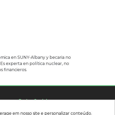
nómica en SUNY-Albany y becaria no
Es experta en política nuclear, no
s financieros.
Redes Sociais
Siga nuestras redes sociales
erage em nosso site e personalizar conteúdo.
erage em nosso site e personalizar conteúdo.