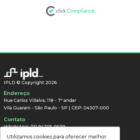
IPLD © Copyright 2026
Endereço
Rua Carlos Villalva, 118 - 7º andar
Vila Guarani - São Paulo - SP | CEP: 04307-000
Contato
WhatsApp:
(11) 94205-9699
E-mail:
congresso@ipld.com.br
Utilizamos cookies para oferecer melhor
Utilizamos cookies para oferecer melhor