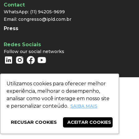
Contact
WhatsApp:
(11) 94205-9699
Email:
congresso@ipld.com.br
Press
Redes Sociais
Follow our social networks
Utilizamos cookies para oferecer melhor
Utilizamos cookies para oferecer melhor
experiência, melhorar o desempenho,
experiência, melhorar o desempenho,
analisar como você interage em nosso site
analisar como você interage em nosso site
e personalizar conteúdo.
e personalizar conteúdo.
SAIBA MAIS
SAIBA MAIS
RECUSAR COOKIES
RECUSAR COOKIES
ACEITAR COOKIES
ACEITAR COOKIES