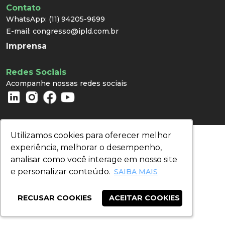
Contato
WhatsApp:
(11) 94205-9699
E-mail:
congresso@ipld.com.br
Imprensa
Redes Sociais
Acompanhe nossas redes sociais
Utilizamos cookies para oferecer melhor
Utilizamos cookies para oferecer melhor
experiência, melhorar o desempenho,
experiência, melhorar o desempenho,
analisar como você interage em nosso site
analisar como você interage em nosso site
e personalizar conteúdo.
e personalizar conteúdo.
SAIBA MAIS
SAIBA MAIS
RECUSAR COOKIES
RECUSAR COOKIES
ACEITAR COOKIES
ACEITAR COOKIES