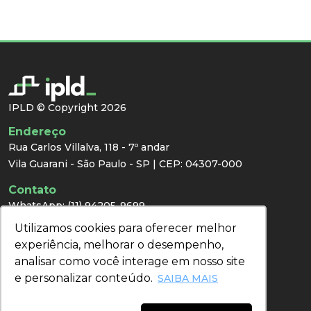
IPLD © Copyright 2026
Endereço
Rua Carlos Villalva, 118 - 7º andar
Vila Guarani - São Paulo - SP | CEP: 04307-000
Contato
WhatsApp:
(11) 94205-9699
E-mail:
congresso@ipld.com.br
Utilizamos cookies para oferecer melhor
Utilizamos cookies para oferecer melhor
Imprensa
experiência, melhorar o desempenho,
experiência, melhorar o desempenho,
analisar como você interage em nosso site
analisar como você interage em nosso site
e personalizar conteúdo.
e personalizar conteúdo.
Redes Sociais
SAIBA MAIS
SAIBA MAIS
Acompanhe nossas redes sociais