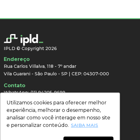
IPLD © Copyright 2026
Endereço
Rua Carlos Villalva, 118 - 7º andar
Vila Guarani - São Paulo - SP | CEP: 04307-000
Contato
WhatsApp:
(11) 94205-9699
E-mail:
congresso@ipld.com.br
Utilizamos cookies para oferecer melhor
Utilizamos cookies para oferecer melhor
Imprensa
experiência, melhorar o desempenho,
experiência, melhorar o desempenho,
analisar como você interage em nosso site
analisar como você interage em nosso site
e personalizar conteúdo.
e personalizar conteúdo.
Redes Sociais
SAIBA MAIS
SAIBA MAIS
Acompanhe nossas redes sociais