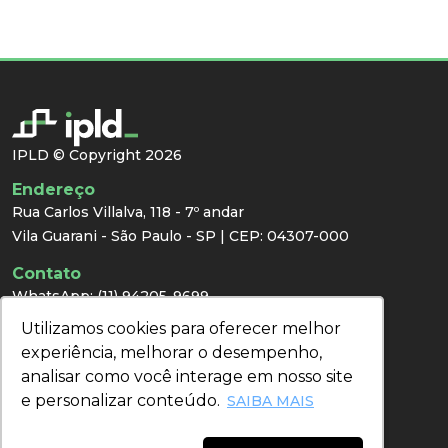
IPLD © Copyright 2026
Endereço
Rua Carlos Villalva, 118 - 7º andar
Vila Guarani - São Paulo - SP | CEP: 04307-000
Contato
WhatsApp:
(11) 94205-9699
E-mail:
congresso@ipld.com.br
Utilizamos cookies para oferecer melhor
Utilizamos cookies para oferecer melhor
Imprensa
experiência, melhorar o desempenho,
experiência, melhorar o desempenho,
analisar como você interage em nosso site
analisar como você interage em nosso site
e personalizar conteúdo.
e personalizar conteúdo.
Redes Sociais
SAIBA MAIS
SAIBA MAIS
Acompanhe nossas redes sociais