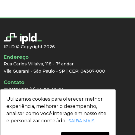
IPLD © Copyright 2026
Endereço
Rua Carlos Villalva, 118 - 7º andar
Vila Guarani - São Paulo - SP | CEP: 04307-000
Contato
WhatsApp:
(11) 94205-9699
E-mail:
congresso@ipld.com.br
Utilizamos cookies para oferecer melhor
Utilizamos cookies para oferecer melhor
Imprensa
experiência, melhorar o desempenho,
experiência, melhorar o desempenho,
analisar como você interage em nosso site
analisar como você interage em nosso site
e personalizar conteúdo.
e personalizar conteúdo.
Redes Sociais
SAIBA MAIS
SAIBA MAIS
Acompanhe nossas redes sociais